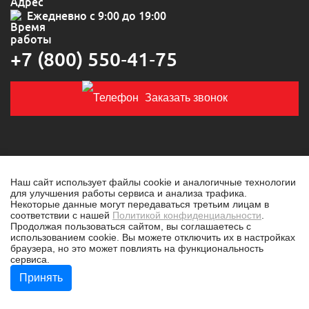
Ежедневно с 9:00 до 19:00
+7 (800) 550‑41‑75
Заказать звонок
Наш сайт использует файлы cookie и аналогичные технологии
для улучшения работы сервиса и анализа трафика.
© 2019-2026 Толковая техника
Некоторые данные могут передаваться третьим лицам в
соответствии с нашей
Политикой конфиденциальности
.
Политика конфиденциальности
Продолжая пользоваться сайтом, вы соглашаетесь с
использованием cookie. Вы можете отключить их в настройках
Разработано в
tim-marketing.ru
браузера, но это может повлиять на функциональность
сервиса.
Принять
Бесплатная консультация