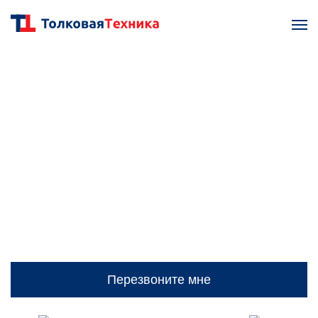
Вилочные погрузчики
Продажа вилочных погрузчиков JAC и SHANN.
Специальное предложение с выгодой до 400 т.р.
только до 31.08.2026. Успейте воспользоваться!
Перезвоните мне